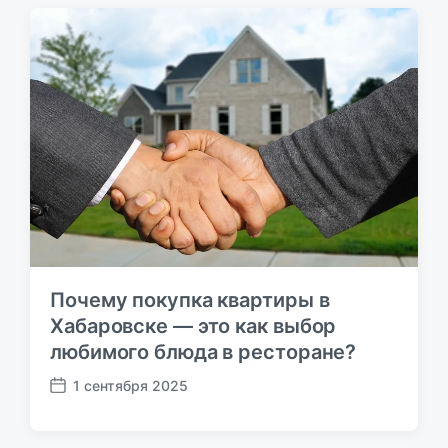
а
п
у
б
л
и
к
а
ц
и
и
Почему покупка квартиры в
Хабаровске — это как выбор
любимого блюда в ресторане?
1 сентября 2025
Д
а
т