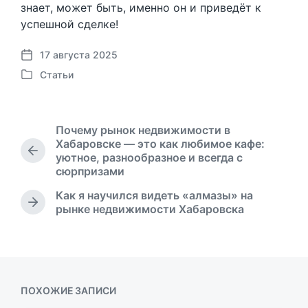
знает, может быть, именно он и приведёт к
успешной сделке!
17 августа 2025
Д
Статьи
а
О
т
п
а
у
п
б
Почему рынок недвижимости в
у
л
Хабаровске — это как любимое кафе:
б
и
П
уютное, разнообразное и всегда с
л
к
р
сюрпризами
и
о
е
к
Как я научился видеть «алмазы» на
в
д
а
С
рынке недвижимости Хабаровска
ы
а
ц
л
д
н
е
и
у
о
д
и
щ
в
у
а
ю
я
щ
ПОХОЖИЕ ЗАПИСИ
з
а
а