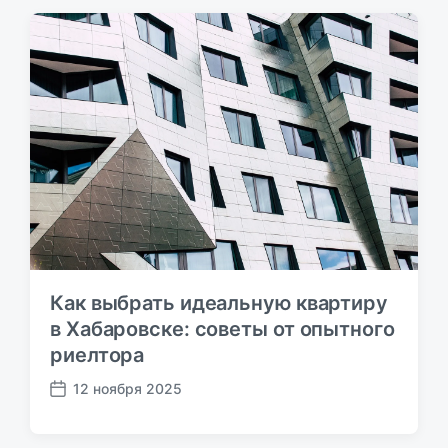
а
п
у
б
л
и
к
а
ц
и
и
Как выбрать идеальную квартиру
в Хабаровске: советы от опытного
риелтора
12 ноября 2025
Д
а
т