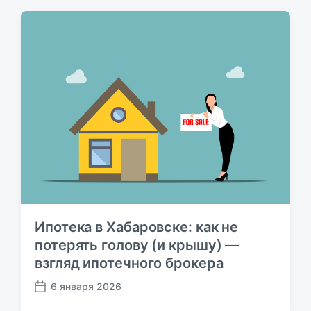
а
п
у
б
л
и
к
а
ц
и
и
Ипотека в Хабаровске: как не
потерять голову (и крышу) —
взгляд ипотечного брокера
6 января 2026
Д
а