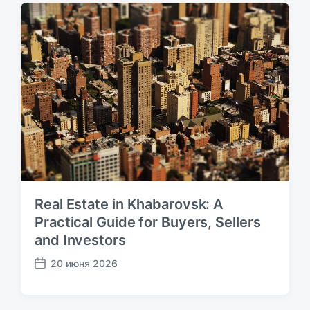
я
п
з
и
а
с
п
ь
и
:
с
ь
:
Real Estate in Khabarovsk: A
Practical Guide for Buyers, Sellers
and Investors
20 июня 2026
Д
а
т