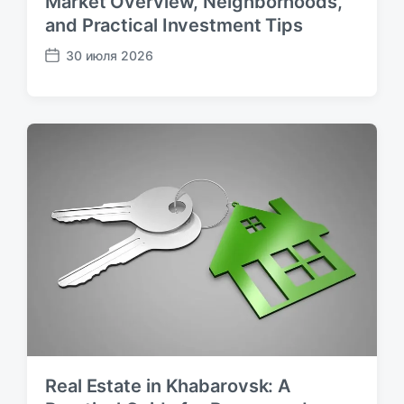
Market Overview, Neighborhoods,
and Practical Investment Tips
30 июля 2026
Д
а
т
а
п
у
б
л
и
к
а
ц
и
и
Real Estate in Khabarovsk: A