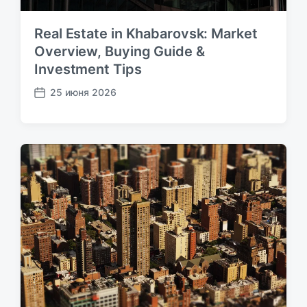
Real Estate in Khabarovsk: Market
Overview, Buying Guide &
Investment Tips
25 июня 2026
Д
а
т
а
п
у
б
л
и
к
а
ц
и
и