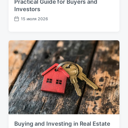
Practical Guide for Buyers and
Investors
15 июля 2026
Д
а
т
а
п
у
б
л
и
к
а
ц
и
и
Buying and Investing in Real Estate