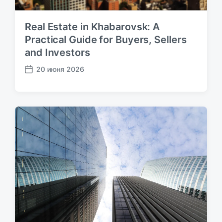
Real Estate in Khabarovsk: A
Practical Guide for Buyers, Sellers
and Investors
20 июня 2026
Д
а
т
а
п
у
б
л
и
к
а
ц
и
и