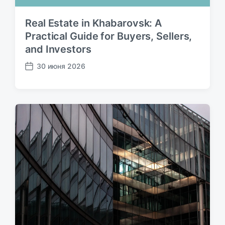
Real Estate in Khabarovsk: A
Practical Guide for Buyers, Sellers,
and Investors
30 июня 2026
Д
а
т
а
п
у
б
л
и
к
а
ц
и
и