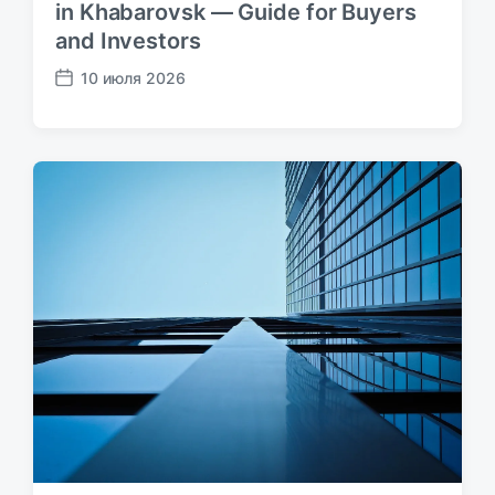
in Khabarovsk — Guide for Buyers
and Investors
10 июля 2026
Д
а
т
а
п
у
б
л
и
к
а
ц
и
и