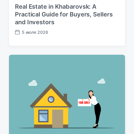
Real Estate in Khabarovsk: A
Practical Guide for Buyers, Sellers
and Investors
5 июля 2026
Д
а
т
а
п
у
б
л
и
к
а
ц
и
и