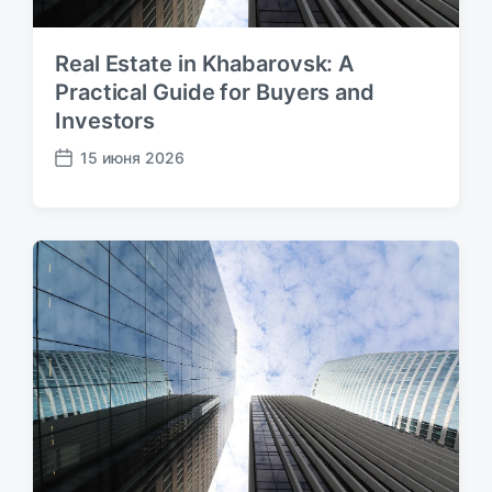
Real Estate in Khabarovsk: A
Practical Guide for Buyers and
Investors
15 июня 2026
Д
а
т
а
п
у
б
л
и
к
а
ц
и
и