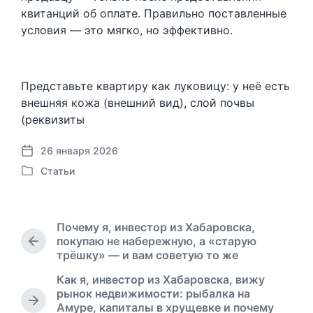
квитанций об оплате. Правильно поставленные
условия — это мягко, но эффективно.
Представьте квартиру как луковицу: у неё есть
внешняя кожа (внешний вид), слой почвы
(реквизиты
26 января 2026
Д
Статьи
а
О
т
п
а
у
п
б
Почему я, инвестор из Хабаровска,
у
л
покупаю не набережную, а «старую
б
П
и
трёшку» — и вам советую то же
р
л
к
е
и
Как я, инвестор из Хабаровска, вижу
о
д
к
рынок недвижимости: рыбалка на
в
ы
а
С
Амуре, капиталы в хрущевке и почему
а