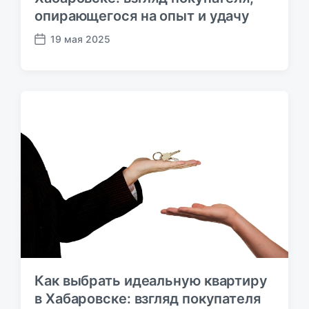
опирающегося на опыт и удачу
19 мая 2025
Д
а
т
а
п
у
б
л
и
к
а
ц
и
и
Как выбрать идеальную квартиру
в Хабаровске: взгляд покупателя