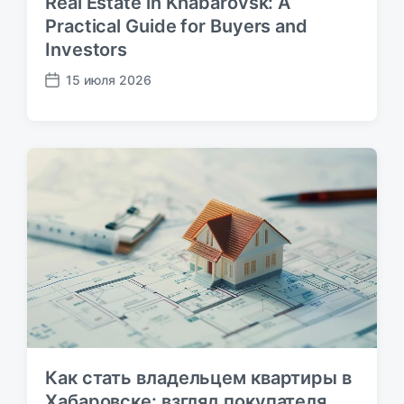
Real Estate in Khabarovsk: A
Practical Guide for Buyers and
Investors
15 июля 2026
Д
а
т
а
п
у
б
л
и
к
а
ц
и
и
Как стать владельцем квартиры в
Хабаровске: взгляд покупателя,