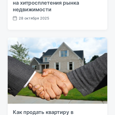
на хитросплетения рынка
недвижимости
28 октября 2025
Д
а
т
а
п
у
б
л
и
к
а
ц
и
и
Как продать квартиру в