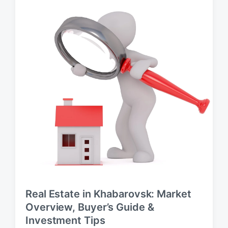
б
л
и
к
а
ц
и
и
Real Estate in Khabarovsk: Market
Overview, Buyer’s Guide &
Investment Tips