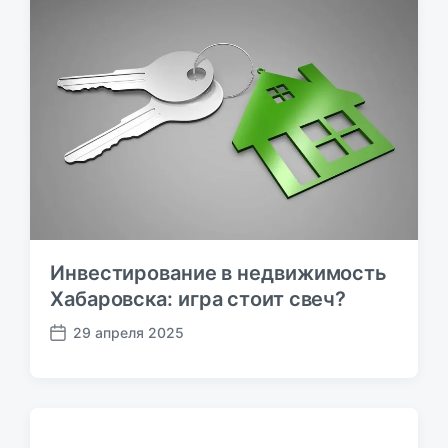
у
б
л
и
к
а
ц
и
и
Инвестирование в недвижимость
Хабаровска: игра стоит свеч?
29 апреля 2025
Д
а
т
а
п
у