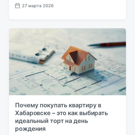
27 марта 2026
Д
а
т
а
п
у
б
л
и
к
а
ц
и
и
Почему покупать квартиру в
Хабаровске – это как выбирать
идеальный торт на день
рождения