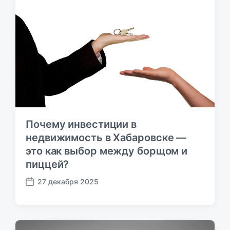
а
с
п
ь
и
:
с
ь
:
Почему инвестиции в
недвижимость в Хабаровске —
это как выбор между борщом и
пиццей?
27 декабря 2025
Д
а
т
а
п