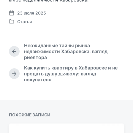
23 июля 2025
Д
Статьи
а
О
т
п
а
у
п
б
Неожиданные тайны рынка
у
л
недвижимости Хабаровска: взгляд
б
П
и
риелтора
р
л
к
е
и
Как купить квартиру в Хабаровске и не
о
д
к
продать душу дьяволу: взгляд
в
С
ы
а
покупателя
а
л
д
ц
н
е
у
и
о
д
щ
и
в
у
а
ю
я
щ
з
ПОХОЖИЕ ЗАПИСИ
а
а
я
п
з
и