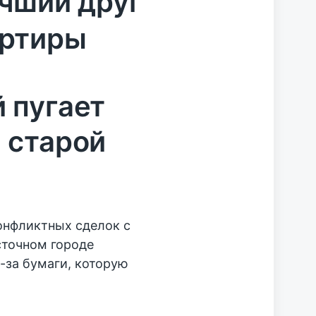
учший друг
артиры
 пугает
 старой
конфликтных сделок с
точном городе
з-за бумаги, которую