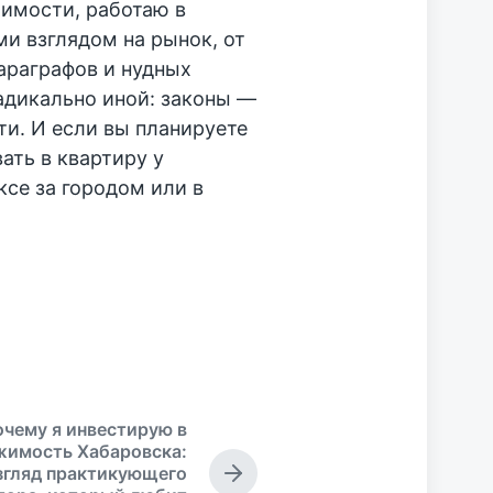
жимости, работаю в
ми взглядом на рынок, от
араграфов и нудных
адикально иной: законы —
ти. И если вы планируете
ать в квартиру у
се за городом или в
чему я инвестирую в
жимость Хабаровска:
згляд практикующего
С