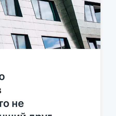
о
в
то не