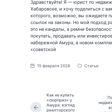
Здравствуйте! Я — юрист по недви
Хабаровске, и хочу поделиться с ва
которого, возможно, вы ожидаете п
ссылок на законы. Но мой подход р
это не кандалы, а ремни безопаснос
покупать, продавать или инвестиров
набережной Амура, в новом комплек
«советской
15 февраля 2026
Статьи
О
Д
п
а
у
т
б
а
л
п
Как не купить
По
и
у
«сюрприз» у
недви
к
б
Амура: взгляд
в
П
риелторского
о
л