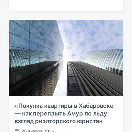
Д
а
т
а
п
у
б
л
и
к
а
ц
и
и
«Покупка квартиры в Хабаровске
— как переплыть Амур по льду:
взгляд риэлторского юриста»
26 января 2026