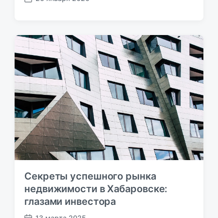
Д
а
т
а
п
у
б
л
и
к
а
ц
и
и
Секреты успешного рынка
недвижимости в Хабаровске:
глазами инвестора
13 марта 2025