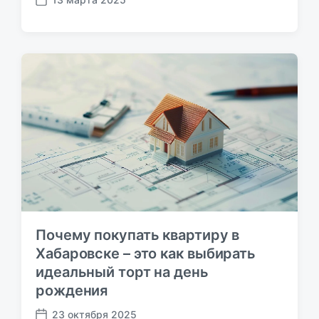
Д
а
т
а
п
у
б
л
и
к
а
ц
и
и
Почему покупать квартиру в
Хабаровске – это как выбирать
идеальный торт на день
рождения
23 октября 2025