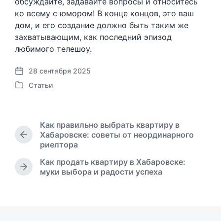
обсуждайте, задавайте вопросы и относитесь
ко всему с юмором! В конце концов, это ваш
дом, и его создание должно быть таким же
захватывающим, как последний эпизод
любимого телешоу.
28 сентября 2025
Д
Статьи
а
О
т
п
а
у
п
б
Как правильно выбрать квартиру в
у
л
Хабаровске: советы от неординарного
б
П
и
риелтора
р
л
к
е
и
Как продать квартиру в Хабаровске:
о
д
к
С
муки выбора и радости успеха
в
ы
а
л
а
д
ц
е
н
у
д
и
о
щ
у
и
в
а
ю