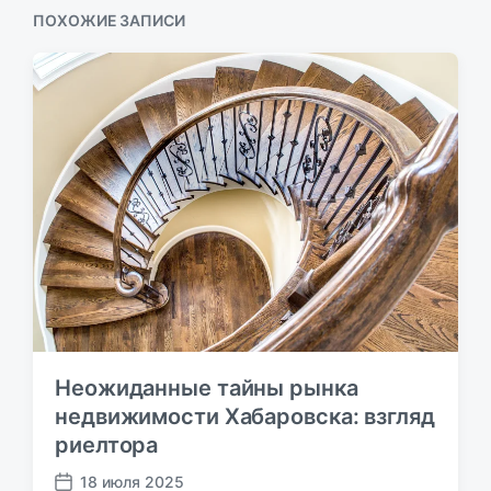
я
щ
ПОХОЖИЕ ЗАПИСИ
з
а
а
я
п
з
и
а
с
п
ь
и
:
с
ь
:
Неожиданные тайны рынка
недвижимости Хабаровска: взгляд
риелтора
18 июля 2025