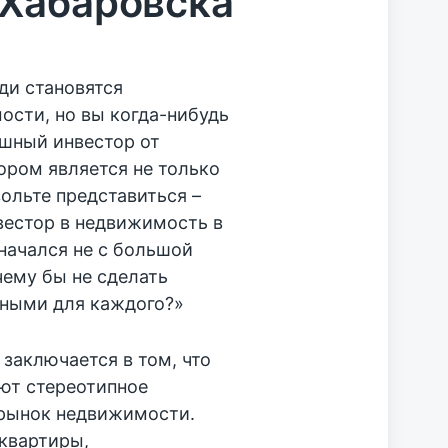
 Хабаровска
ди становятся
сти, но вы когда-нибудь
ешный инвестор от
ором является не только
ольте представиться –
нвестор в недвижимость в
 начался не с большой
чему бы не сделать
пными для каждого?»
 заключается в том, что
ют стереотипное
 рынок недвижимости.
квартиры,