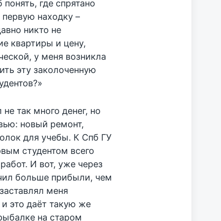
 понять, где спрятано
 первую находку –
авно никто не
ие квартиры и цену,
еской, у меня возникла
тить эту заколоченную
удентов?»
не так много денег, но
ью: новый ремонт,
олок для учебы. К Спб ГУ
рвым студентом всего
работ. И вот, уже через
учил больше прибыли, чем
заставлял меня
и это даёт такую же
рыбалке на старом