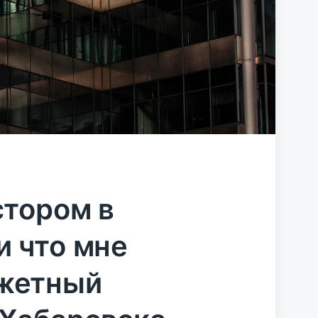
стором в
и что мне
джетный