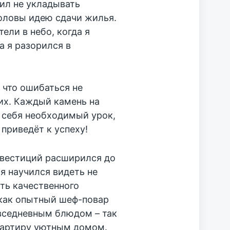
шил не укладывать
оловы идею сдачи жилья.
ели в небо, когда я
а я разорился в
, что ошибаться не
их. Каждый камень на
я себя необходимый урок,
приведёт к успеху!
нвестиций расширился до
 я научился видеть не
ть качественного
 как опытный шеф-повар
вседневным блюдом – так
вартиру уютным домом.